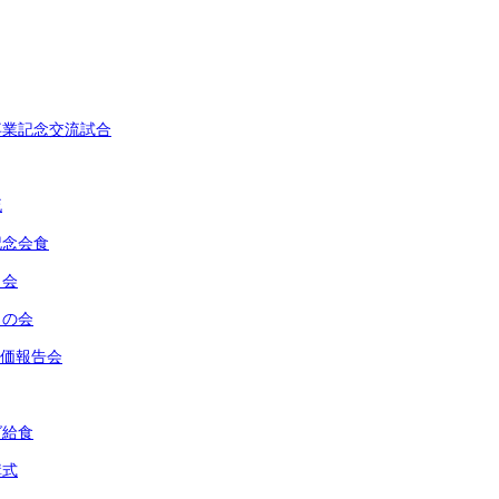
卒業記念交流試合
流
記念会食
う会
うの会
評価報告会
グ給食
講式