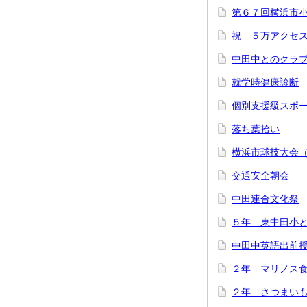
第６７回横浜市
祝 ５万アクセ
中田中とのクラ
就学時健康診断
個別支援級スポ
落ち葉拾い
横浜市球技大会
交通安全朝会
中田連合文化祭
５年 東中田小
中田中英語出前
２年 マリノス
２年 さつまい