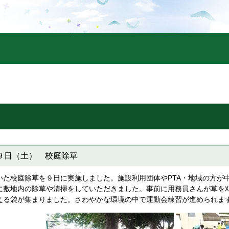
９日（土） 校庭除草
た校庭除草を９日に実施しました。施設利用団体やPTA・地域の方が
に敷地内の除草や清掃をしていただきました。事前に用務員さんが草を
える袋が集まりました。さわやかな環境の中で運動会練習が進められま