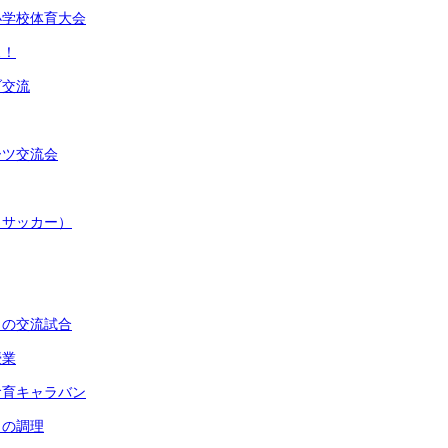
小学校体育大会
ス！
ブ交流
ーツ交流会
（サッカー）
との交流試合
授業
食育キャラバン
もの調理