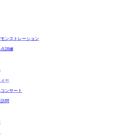
デモンストレーション
拠点訓練
会
ティー
いコンサート
校訪問
食
月