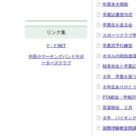
年度末大掃除
卒業証書授与式
卒業生を送る会
リンク集
スポーツクラブ
Y・Y NET
卒業式予行練習
ホタルの幼虫放
中田小マーチングバンドサポ
ーターズクラブ
校長先生と卒業
６年 卒業を祝
６年生ありがと
PTA総会・学校
音楽朝会 ２月
６年 バイキン
国際理解教室閉