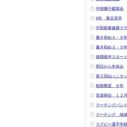
中田囃子鑑賞会
6年 東京見学
中田新春健康マ
書き初め４・６
書き初め３・５
後期後半スター
明日から冬休み
第２回ねっこカ
租税教室 ６年
音楽朝会 １２
マーチングバン
マーチング 地
ラグビー選手学