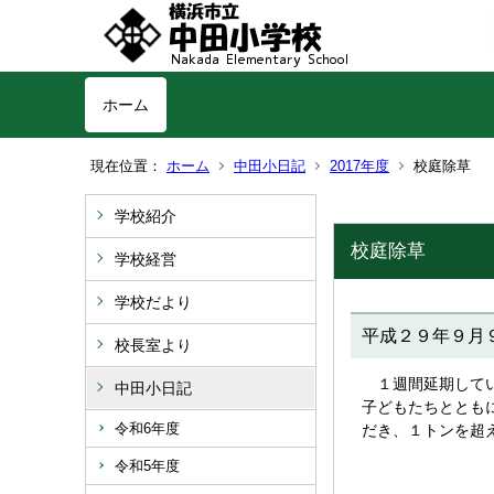
ホーム
現在位置：
ホーム
中田小日記
2017年度
校庭除草
学校紹介
校庭除草
学校経営
学校だより
平成２９年９月
校長室より
１週間延期してい
中田小日記
子どもたちととも
令和6年度
だき、１トンを超
令和5年度