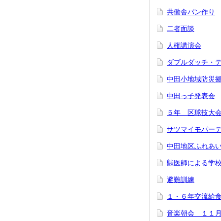
共働舎パン作り
二者面談
人権講演会
ダブルダッチ・
中田小地域防災
中田っ子発表会
５年 区球技大
サツマイモパー
中田地区ふれあ
獣医師による学
避難訓練
１・６年交流給
音楽朝会 １１