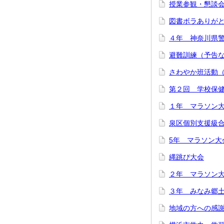
授業参観・懇談
図書ボラありが
４年 神奈川県
避難訓練（予告
さわやか班活動
第２回 学校保
１年 マラソン
泉区個別支援級
5年 マラソン大
縄跳び大会
２年 マラソン
３年 みなみ郷
地域の方への感