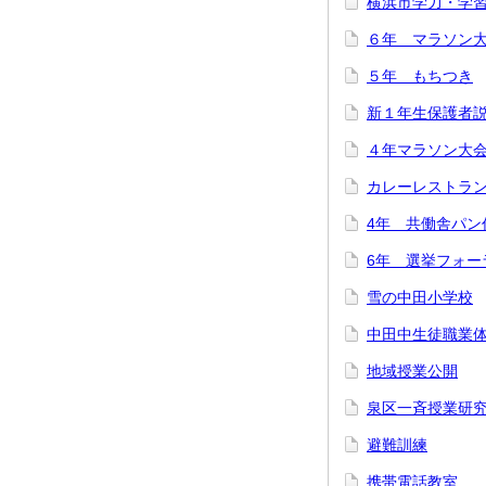
横浜市学力・学
６年 マラソン
５年 もちつき
新１年生保護者
４年マラソン大
カレーレストラ
4年 共働舎パン
6年 選挙フォー
雪の中田小学校
中田中生徒職業
地域授業公開
泉区一斉授業研
避難訓練
携帯電話教室