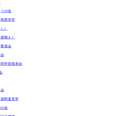
会
とうの会
警本部見学
なし）
（苗植え）
健委員会
大会
合同学習発表会
会
大会
土資料室見学
謝の会