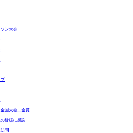
ラソン大会
年
年
ト
ップ
月
ド全国大会 金賞
域の皆様に感謝
校訪問