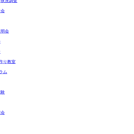
習状況調査
大会
説明会
会
ン
作り教室
ラム
体験
究会