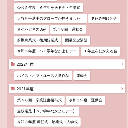
令和５年度 ６年生を送る会・卒業式
大谷翔平選手のグローブが届きました！
冬休み明け朝会
台小ハピネスDay
第４８回 運動会
前期終業式・後期始業式
開港記念講話
令和５年度 ペア学年なかよしデー
１年生をむかえる会
2022年度
ボイス・オブ・ユース入選作品
運動会
2021年度
第４６回 卒業証書授与式
令和３年度 運動会
全校遠足【ペア学年なかよしデー】
令和３年度 着任式・始業式・入学式