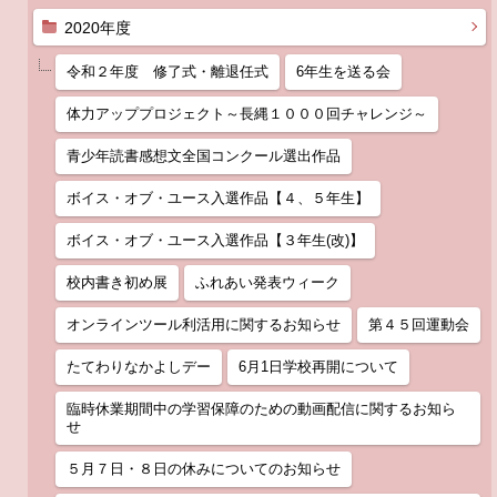
2020年度
令和２年度 修了式・離退任式
6年生を送る会
体力アッププロジェクト～長縄１０００回チャレンジ～
青少年読書感想文全国コンクール選出作品
ボイス・オブ・ユース入選作品【４、５年生】
ボイス・オブ・ユース入選作品【３年生(改)】
校内書き初め展
ふれあい発表ウィーク
オンラインツール利活用に関するお知らせ
第４５回運動会
たてわりなかよしデー
6月1日学校再開について
臨時休業期間中の学習保障のための動画配信に関するお知ら
せ
５月７日・８日の休みについてのお知らせ