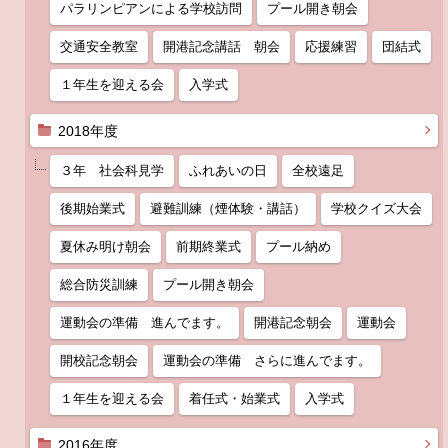
パラリンピアンによる学校訪問
プール開き朝会
交通安全教室
開港記念講話 朝会
応援練習
団結式
１年生を迎える会
入学式
2018年度
３年 社会科見学
ふれあいの日
全校遠足
後期始業式
避難訓練（煙体験・講話）
学校クイズ大会
夏休み明け朝会
前期終業式
プール納め
総合防災訓練
プール開き朝会
運動会の準備 進んでます。
開港記念朝会
運動会
開校記念朝会
運動会の準備 さらに進んでます。
１年生を迎える会
着任式・始業式
入学式
2016年度