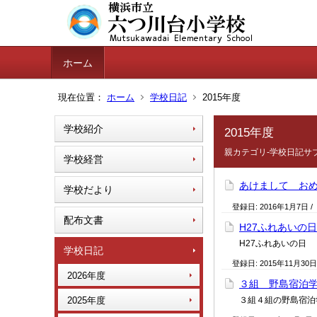
ホーム
現在位置：
ホーム
学校日記
2015年度
学校紹介
2015年度
親カテゴリ-学校日記サ
学校経営
あけまして お
学校だより
登録日:
2016年1月7日
/
配布文書
H27ふれあいの日
H27ふれあいの日
学校日記
登録日:
2015年11月30日
2026年度
３組 野島宿泊
2025年度
３組４組の野島宿泊