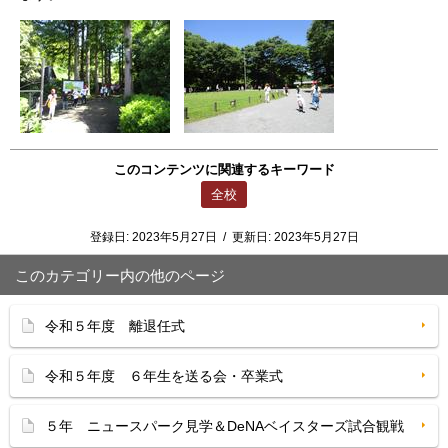
このコンテンツに関連するキーワード
全校
登録日:
2023年5月27日
/
更新日:
2023年5月27日
このカテゴリー内の他のページ
令和５年度 離退任式
令和５年度 ６年生を送る会・卒業式
５年 ニュースパーク見学＆DeNAベイスターズ試合観戦