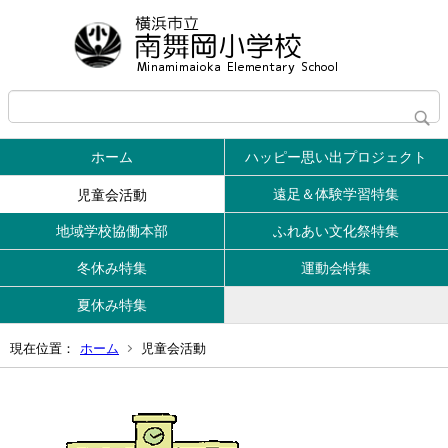
ホーム
ハッピー思い出プロジェクト
遠足＆体験学習特集
児童会活動
地域学校協働本部
ふれあい文化祭特集
冬休み特集
運動会特集
夏休み特集
現在位置：
ホーム
児童会活動