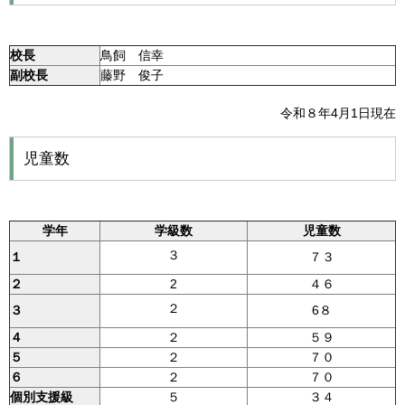
校長
鳥飼 信幸
副校長
藤野 俊子
令和８年4月1日現在
児童数
学年
学級数
児童数
３
１
７３
２
2
４６
２
３
6８
４
２
５９
５
２
７０
６
２
７０
個別支援級
５
３４