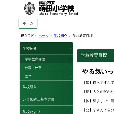
ホーム
現在位置：
ホーム
学校紹介
学校教育目標
学校紹介
学校教育目標
学校教育目標
校歌・校章
やる気いっ
沿革
【知】自らすすん
学校経営
【徳】人との関わ
いじめ防止基本方針
【体】望ましい生
【公】すすんで自
学校だより