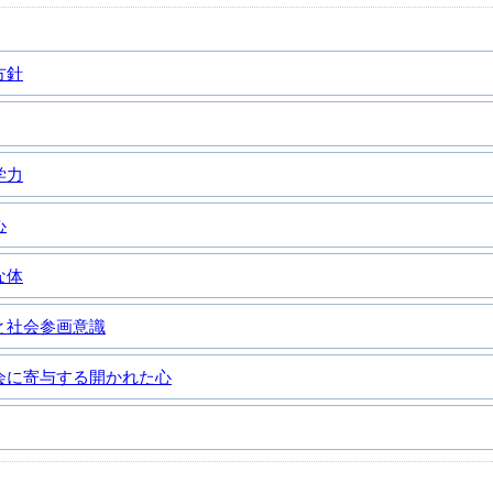
方針
学力
心
な体
と社会参画意識
会に寄与する開かれた心