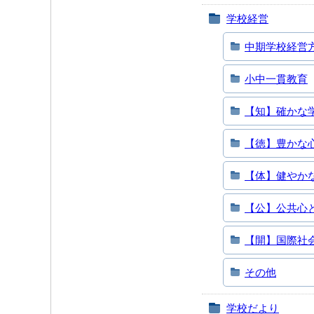
学校経営
中期学校経営
小中一貫教育
【知】確かな
【徳】豊かな
【体】健やか
【公】公共心
【開】国際社
その他
学校だより