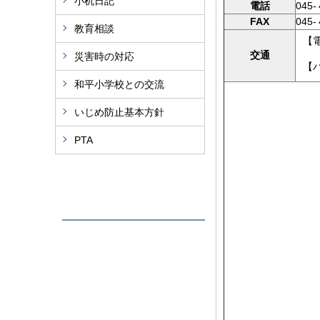
小机日記
電話
045
FAX
045
教育相談
【
交通
災害時の対応
【
和平小学校との交流
いじめ防止基本方針
PTA