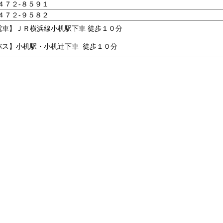
-４７２-８５９１
-４７２-９５８２
電車】ＪＲ横浜線小机駅下車 徒歩１０分
バス】小机駅・小机辻下車 徒歩１０分