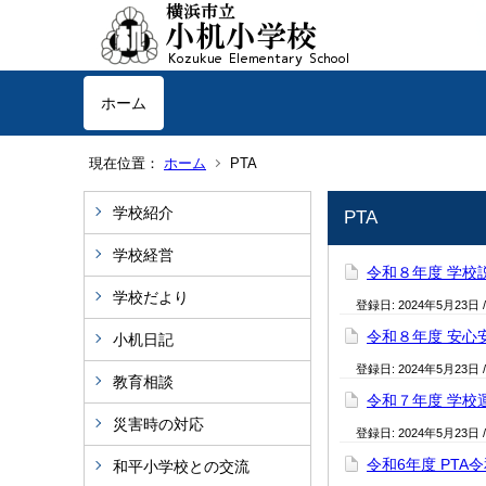
ホーム
現在位置：
ホーム
PTA
学校紹介
PTA
学校経営
令和８年度 学校
学校だより
登録日:
2024年5月23日
令和８年度 安心
小机日記
登録日:
2024年5月23日
教育相談
令和７年度 学校
災害時の対応
登録日:
2024年5月23日
令和6年度 PTA
和平小学校との交流