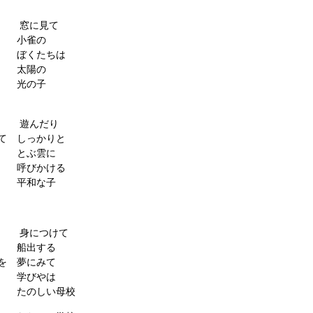
を 窓に見て
 小雀の
ぼくたちは
 太陽の
 光の子
り 遊んだり
 しっかりと
とぶ雲に
 呼びかける
平和な子
え 身につけて
 船出する
 夢にみて
学びやは
たのしい母校