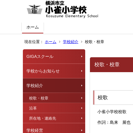
ホーム
現在位置：
ホーム
学校紹介
校歌・校章
GIGAスクール
校歌・校章
学校からお知らせ
学校紹介
校歌
校歌・校章
沿革
小雀小学校校歌
所在地・連絡先
作詞：島来 展
学校経営