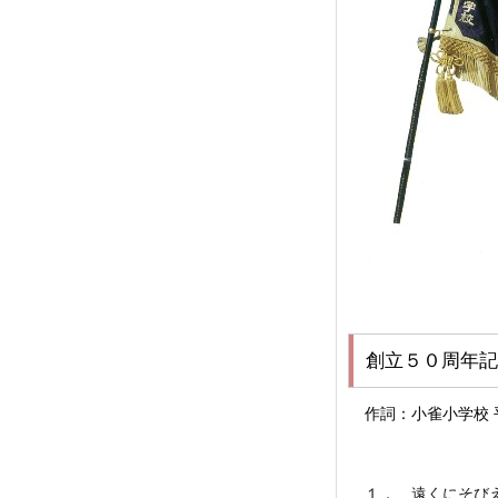
創立５０周年記
作詞：小雀小学校
１． 遠くにそび