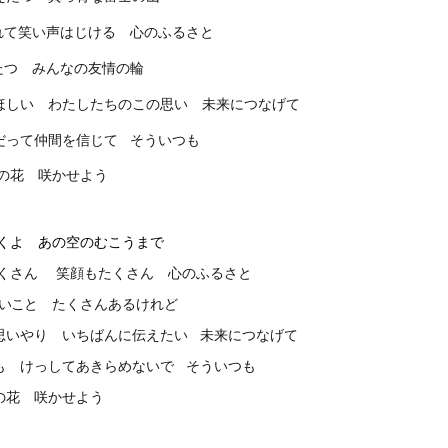
笑い声はじける 心のふるさ
と
 みんなの友情の輪
い わたしたちのこの思い 未来につなげ
て
て仲間を信じて そういつも
の花 咲かせよう
くよ あの空のむこうまで
ん 笑顔もたくさん 心のふるさ
と
いこと
たくさんあるけれど
やり いちばんに伝えたい 未来につなげ
て
けっしてあきらめないで そういつも
花 咲かせよう