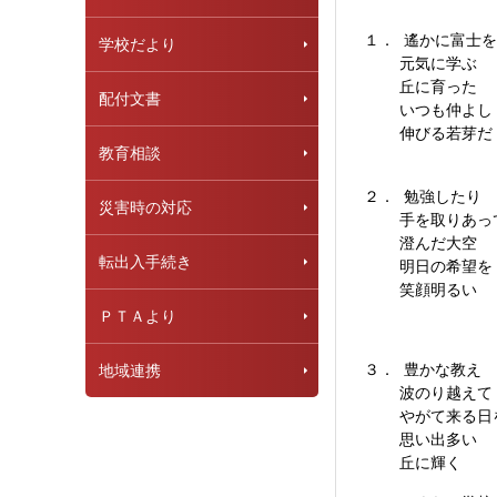
１． 遙かに富士
学校だより
元気に学ぶ
丘に育った 
配付文書
いつも仲よし
伸びる若芽だ
教育相談
２． 勉強した
災害時の対応
手を取りあって
澄んだ大空 
転出入手続き
明日の希望を
笑顔明るい 
ＰＴＡより
３． 豊かな教
地域連携
波のり越えて
やがて来る日を
思い出多い 
丘に輝く 