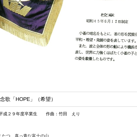
念歌「HOPE」（希望）
 平成２９年度卒業生 作曲：竹田 えり
えたつ 真っ青な富士の山