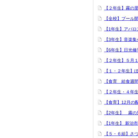
【２年生】霧の
【全校】プール
【1年生】アバロ
【3年生】音楽集
【6年生】日光修
【２年生】５月
【１・２年生】
【食育 給食週
【２年生・４年
【食育】12月の
【2年生】 霧の
【1年生】 新治
【５・６組】さ