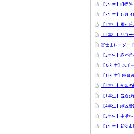
【3年生】町探険
【2年生】５月９
【2年生】霧が丘
【2年生】リコー
富士山レーダー
【2年生】霧が丘
【５年生】スポ
【６年生】鎌倉
【2年生】学習の
【1年生】昔遊び
【4年生】緑区音
【2年生】生活科
【1年生】新治市