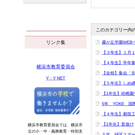
このカテゴリー内
リンク集
霧が丘学園WEB
【３年生】１月
【４年生】学年
横浜市教育委員会
【全校】集会「
Y・Y NET
【５年生】しめ
【1年生】幼稚園
5年 YOKE 
【４年生】都筑
【1年生】昔遊び
横浜市教育委員会では、横浜市
立の小・中・義務教育・特別支
５年 緑区スポ