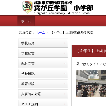
ホーム
現在位置：
ホーム
【４年生】上郷宿泊体験学習③
学校紹介
【４年生】上郷
学校経営
配付文書
昼ごはんタイムに
学校日記
教育相談
災害時の対応
ＰＴＡ規約