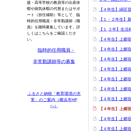
援・高等学校の教員等の出産休
暇や病気休暇の代替またはサポ
【４年生】緑区
ート（担任補助）等として、臨
【１・２年生】
時的任用職員・非常勤講師（職
員）を随時募集しています。詳
【１,２年】生活
しくはこちらをご確認くださ
【４年生】上郷
い。
【４年生】上郷
臨時的任用職員・
【４年生】上郷
非常勤講師等の募集
【４年生】上郷
【４年生】上郷
【４年生】上郷
ふるさと納税「教育環境の充
【４年生】上郷
実」のご案内（横浜市HP
へ）
【４年生】上郷
【４年生】上郷
【４年生】上郷