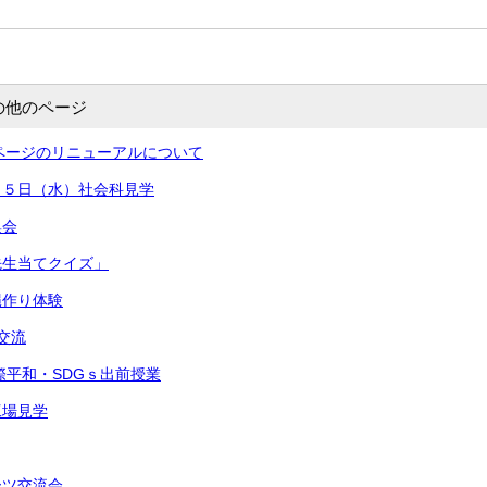
の他のページ
ページのリニューアルについて
１５日（水）社会科見学
集会
先生当てクイズ」
縄作り体験
交流
国際平和・SDGｓ出前授業
工場見学
ーツ交流会