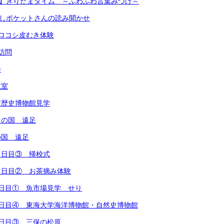
校】きりたまタイム ～ふわふわ言葉みつけ～
なしポケットさんの読み聞かせ
ロコシ皮むき体験
訪問
会
教室
市歴史博物館見学
もの国 遠足
の国 遠足
２日目③ 帰校式
２日目② お茶摘み体験
日目① 魚市場見学 せり
1日目④ 東海大学海洋博物館・自然史博物館
日目③ 三保の松原