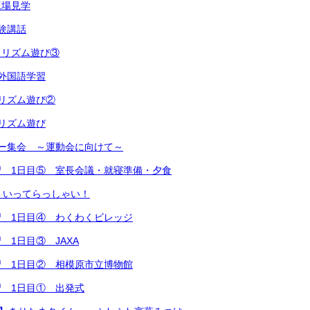
工場見学
験講話
・リズム遊び③
外国語学習
リズム遊び②
リズム遊び
ー集会 ～運動会に向けて～
習 1日目⑤ 室長会議・就寝準備・夕食
、いってらっしゃい！
 1日目④ わくわくビレッジ
 1日目③ JAXA
 1日目② 相模原市立博物館
 1日目① 出発式