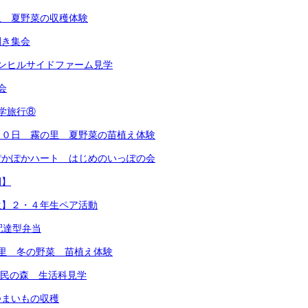
里 夏野菜の収穫体験
開き集会
ンヒルサイドファーム見学
会
学旅行⑧
１０日 霧の里 夏野菜の苗植え体験
ぽかぽかハート はじめのいっぽの会
間】
生】２・４年生ペア活動
配達型弁当
里 冬の野菜 苗植え体験
市民の森 生活科見学
つまいもの収穫