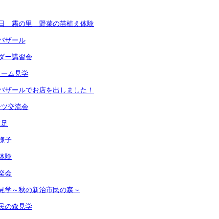
日 霧の里 野菜の苗植え体験
バザール
ダー講習会
ドーム見学
バザールでお店を出しました！
ーツ交流会
遠足
様子
体験
楽会
見学～秋の新治市民の森～
民の森見学