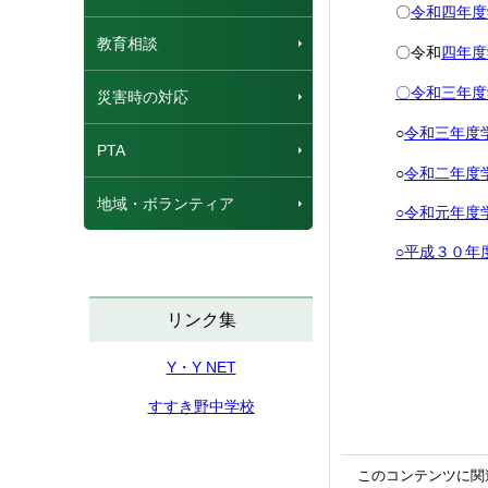
〇
令和四年
教育相談
〇令和
四年度
〇令和三年
災害時の対応
○
令和三年度
PTA
○
令和二年度
地域・ボランティア
○令和元年度
○平成３０年
リンク集
Y・Y NET
すすき野中学校
このコンテンツに関