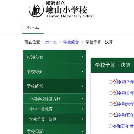
ホーム
現在位置：
ホーム
学校経営
学校予算・決算
お知らせ
学校予算・決算
学校紹介
〇
令和７年
学校経営
〇
令和６年
中期学校経営方針
〇
令和六
小中一貫教育
〇
令和五
学校予算・決算
〇
令和五年
学校日記