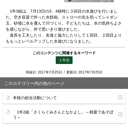
1年3組は、7月13日の3、4校時に３回目の水遊びを行いまし
た。空き容器で作った水鉄砲、ストローの先を切ってシャボン
玉、砂場に水を運んで川づくり。子どもたちは、水の気持ちよさ
を感じながら、外で思いきり遊びました。
道具を工夫したり、友達と協力したりして１回目、２回目より
ももっとレベルアップした水遊びになりました。
このコンテンツに関連するキーワード
１年生
登録日:
2017年7月25日
/
更新日:
2017年7月25日
このカテゴリー内の他のページ
本校の総合活動について
1年2組「さくらぐみさんとなかよし」～校庭であそぼ
う～