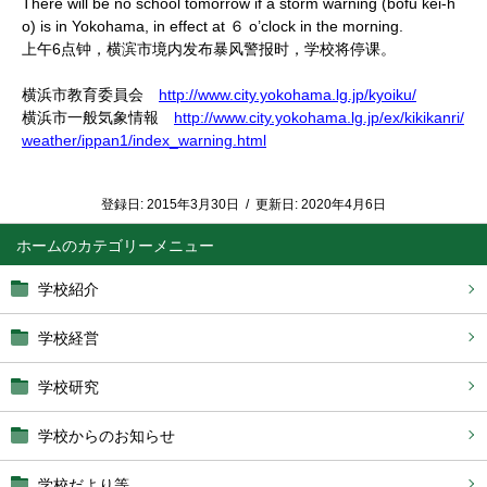
There will be no school tomorrow if a storm warning (bofu kei-h
o) is in Yokohama, in effect at ６ o’clock in the morning.
上午6点钟，横滨市境内发布暴风警报时，学校将停课。
横浜市教育委員会
http://www.city.yokohama.lg.jp/kyoiku/
横浜市一般気象情報
http://www.city.yokohama.lg.jp/ex/kikikanri/
weather/ippan1/index_warning.html
登録日:
2015年3月30日
/
更新日:
2020年4月6日
ホーム
学校紹介
学校経営
学校研究
学校からのお知らせ
学校だより等