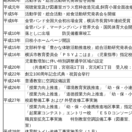
昭和60年
活動学習・総合活動研究発表会を開催
平成元年
視聴覚室及び図書室ガラス窓枠改造完成,飼育小屋全面改
平成5年
活動学習・総合活動・給食活動研究発表会を開催
平成6年
金管バンド全国大会初出場金賞，横浜市長賞5年連続受賞
金管バンド，マーチングバンド世界大会・国民体育大会
平成10年
落としに出場 防災備蓄庫竣工
平成13年
日枝小ホームページ開設
平成15年
文部科学省「豊かな体験活動推進校」総合活動研究発表
平成16年
横浜市教育委員会「ＰＳＹよこはま」（児童指導）指定
児童数増加に伴い特別調整通学区域の設定
平成20年
（共進町1丁目，宮宿花1丁目，宮元町1丁目 受入校
平成22年
創立100周年記念式典・祝賀会挙行
平成24年
普通教室に空調設備設置
平成26年
「授業力向上推進」「環境教育実践推進」「幼・保・小
「授業力向上推進」「道徳授業力向上推進」「幼・保・
平成27年
校庭整備工事 および 外壁改修工事実施
「授業力向上推進」「幼・保・小連携推進地区事業」指
「起業家コンテスト」エントリー校 「ＥＳＤコンソー
職員室拡充工事実施 特別教室空調設備工事（図書室、
室）
平成28年
体育館トイレ改修工事実施予定（１月）