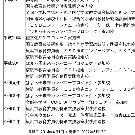
国立教育政策研究所実践研究協力校
全国小学校生活科・総合的な学習教育研究協議会神奈川
関東地区小学校生活科・総合的な学習教育研究協議会神
「ＥＳＤコンソージアム」推進校 「幼・保・小連携推
「はまっ子未来カンパニープロジェクト参加校」
平成29年
他文化共生プログラム実施校
国立教育政策研究所「総合的な学習の時間」践研究協力
横浜市教育委員会「ＥＳＤ推進コンソージアム」ＥＳＤ
横浜市教育委員会食育実践推進校
平成30年
はまっ子未来カンパニープロジェクト参加校
横浜市教育委員会「ＥＳＤ推進コンソージアム」ＥＳＤ
横浜市教育委員会食育実践推進校
令和元年
はまっ子未来カンパニープロジェクト参加校
横浜市教育委員会「ＥＳＤ推進コンソージアム」ＥＳＤ
令和３年
はまっ子未来カンパニープロジェクト参加校
文部科学省「CO-SHA ソウゾウ プロジェクト」参加校
令和５年
横浜市教育委員会特別支援教室実践推進校
校舎東側エレベーター完成・体育館床工事・全校舎LED
令和７年
横浜市教育委員会特別支援教室実践推進校
登録日:
2014年4月1日
/
更新日:
2022年6月17日