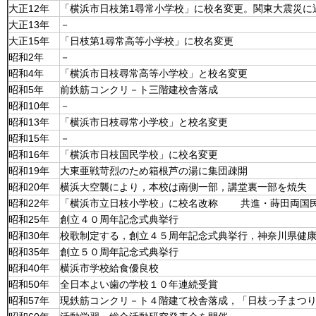
大正12年
「横浜市日枝第1尋常小学校」に校名変更。関東大震災に
大正13年
－
大正15年
「日枝第1尋常高等小学校」に校名変更
昭和2年
－
昭和4年
「横浜市日枝尋常高等小学校」と校名変更
昭和5年
前鉄筋コンクリ－ト三階建校舎落成
昭和10年
－
昭和13年
「横浜市日枝尋常小学校」と校名変更
昭和15年
－
昭和16年
「横浜市日枝国民学校」に校名変更
昭和19年
大東亜戦苛烈のため箱根芦の湯に集団疎開
昭和20年
横浜大空襲により，本校は南側一部，講堂裏一部を焼失
昭和22年
「横浜市立日枝小学校」に校名改称 共進・蒔田両国
昭和25年
創立４０周年記念式典挙行
昭和30年
校歌制定する，創立４５周年記念式典挙行，神奈川県健
昭和35年
創立５０周年記念式典挙行
昭和40年
横浜市学校給食優良校
昭和50年
全日本よい歯の学校１０年連続受賞
昭和57年
現鉄筋コンクリ－ト４階建て校舎落成，「日枝っ子まつ