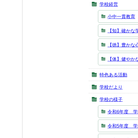
学校経営
小中一貫教育
【知】確かな
【徳】豊かな
【体】健やか
特色ある活動
学校だより
学校の様子
令和6年度 
令和5年度 