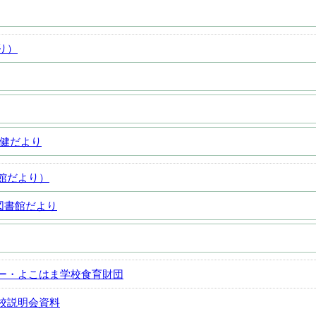
り）
保健だより
館だより）
図書館だより
ー・よこはま学校食育財団
校説明会資料