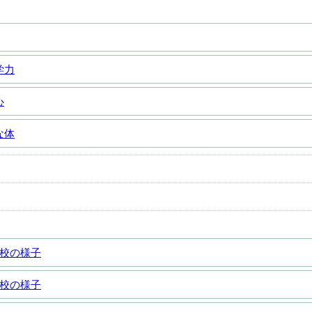
学力
心
な体
学校の様子
学校の様子