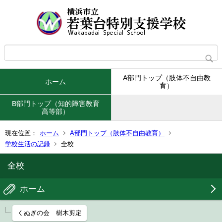
A部門トップ（肢体不自由教
ホーム
育）
B部門トップ（知的障害教育
高等部）
現在位置：
ホーム
A部門トップ（肢体不自由教育）
学校生活の記録
全校
全校
ホーム
くぬぎの会 樹木剪定