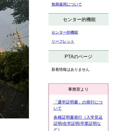
無期雇用について
センター的機能
センター的機能
リーフレット
PTAのページ
新着情報はありません
事務室より
「通学証明書」の発行につ
いて
各種証明書発行（入学見込
証明/在学証明/卒業証明な
ど）