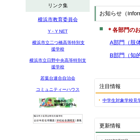
リンク集
お知らせ（Inform
横浜市教育委員会
＊各部門のお
Y・Y NET
A部門（肢
横浜市立二つ橋高等特別支
援学校
B部門（知
横浜市立日野中央高等特別支
援学校
若葉台連合自治会
注目情報
コミュニティーハウス
中学生対象学校見
更新情報