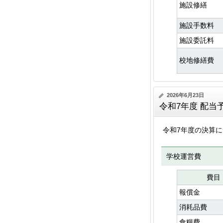
施設修繕
施設手数料
施設委託料
校地修繕費
2026年6月23日
令和7年度 配当
令和7年度の決算
学校運営費
費目
報償金
消耗品費
食糧費