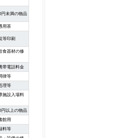
000円未満の物品
遇用茶
覧等印刷
給食器材の修
携帯電話料金
調律等
処理等
導施設入場料
000円以上の物品
書館用
録料等