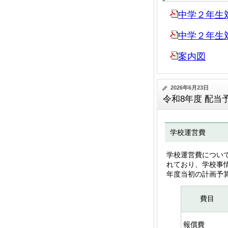
中学２年生
中学２年生
案内図
2026年6月23日
令和8年度 配当
学校運営費
学校運営費につい
れており、学校事
年度当初の計画予
費目
報償費