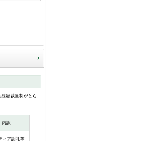
る総額裁量制がとら
内訳
ティア謝礼等