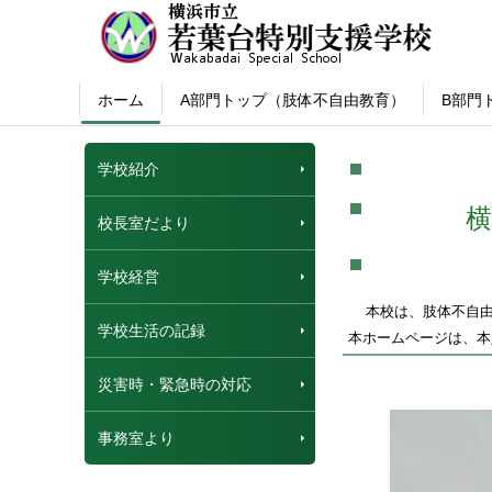
ホーム
A部門トップ（肢体不自由教育）
B部門
学校紹介
校長室だより
学校経営
本校は、肢体不自
学校生活の記録
本ホームページは、本
災害時・緊急時の対応
事務室より