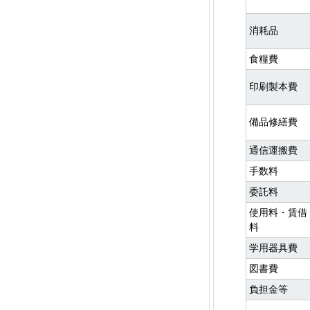
消耗品
食糧費
印刷製本費
備品修繕費
通信運搬費
手数料
委託料
使用料・賃借
料
学用器具費
図書費
負担金等