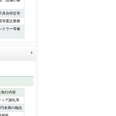
設・設備の修
不具合特定等
置等委託業務
ンクラー等修
な執行内容
ティア謝礼等
000円未満の物品
遇用茶