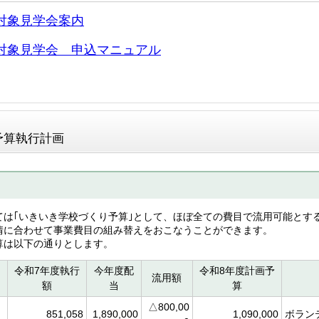
対象見学会案内
対象見学会 申込マニュアル
予算執行計画
ては｢いきいき学校づくり予算｣として、ほぼ全ての費目で流用可能とす
情に合わせて事業費目の組み替えをおこなうことができます。
算は以下の通りとします。
令和7年度執行
今年度配
令和8年度計画予
流用額
額
当
算
△800,00
851,058
1,890,000
1,090,000
ボラン