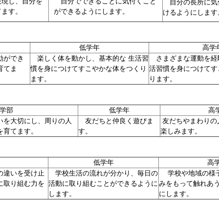
現し、自分を
自分でできることに気付くこと
自分の長所に気付
てます。
ができるようにします。
けるように
低学年
高学
動ができ
楽しく体を動かし、基本的な 生活習
さまざまな運動を経
育てま
慣を身につけてすこやかな体をつくり
活習慣を身につけてす
ます。
ります。
学部
低学年
高
を大切にし、周りの人
友だちと仲良く遊びま
友だちやまわりの
を育てます。
す。
楽しみま
低学年
高
の違いを受け止
学校生活の流れが分かり、毎日の
学校や地域の様子
に取り組む力を
活動に取り組むことができるように
みをもって触れあ
します。
にします。