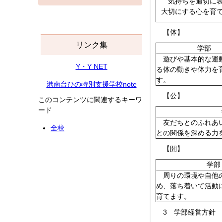
気持ちを適切に表
大切にする心を育
【体】
リンク集
学部
遊びや基本的な運
Y・Y NET
る体の動きや体力を
す。
港南台ひの特別支援学校note
【公】
このコンテンツに関連するキーワ
ード
友だちとのふれあい
全校
との関係を深める力
【開】
学部
周りの環境や自他
め、落ち着いて活動
育てます。
3 学部経営方針