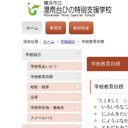
ホーム
事務室
教材研修
現在位置：
ホーム
学校紹介
学校教育目標
学校紹介
学校教育目標
学校長あいさつ
学校教育目標
学校教育目標
校歌・校章
沿革
「たくましく こ
○ いろいろな
学校所在地・連絡先
○ じぶんをた
スクールバス
○ じょうぶな
○ ともだちを