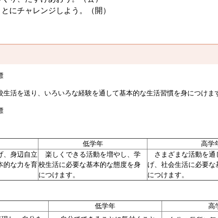
ことにチャレンジしよう。（開）
標
校生活を送り、いろいろな経験を通して基本的な生活習慣を身につけま
標
低学年
高学
げ、身辺自立
楽しくできる活動を増やし、学
さまざまな活動を通
本的な力を育
校生活に必要な基本的な態度を身
げ、社会生活に必要な
につけます。
につけます。
低学年
高