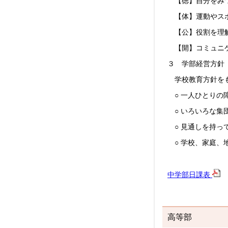
【徳】自分をみつ
【体】運動やスポ
【公】役割を理解
【開】コミュニケ
３ 学部経営方針
学校教育方針を
○ 一人ひとりの
○ いろいろな集
○ 見通しを持っ
○ 学校、家庭、
中学部日課表
高等部