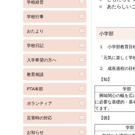
学校経営
○ あたらしい
学校行事
おたより
小学部
学校日記
１ 小学部教育目
「元気に楽しく学
入学希望の方へ
２ 成長過程の目
教育相談
【知】
PTA本部
学部
興味関心の幅を広
に必要な基礎的・基
ボランティア
てます。
災害時の対応
【徳】
学部
お知らせ