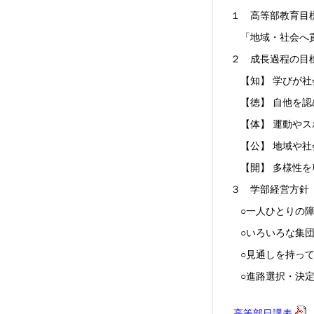
１ 高等部教育目
「地域・社会へ貢
２ 成長過程の目
【知】 学びが社
【徳】 自他を認
【体】 運動やス
【公】 地域や社
【開】 多様性を
３ 学部経営方針
○一人ひとりの障
○いろいろな集団
○見通しを持って
○進路選択・決定
高等部日課表