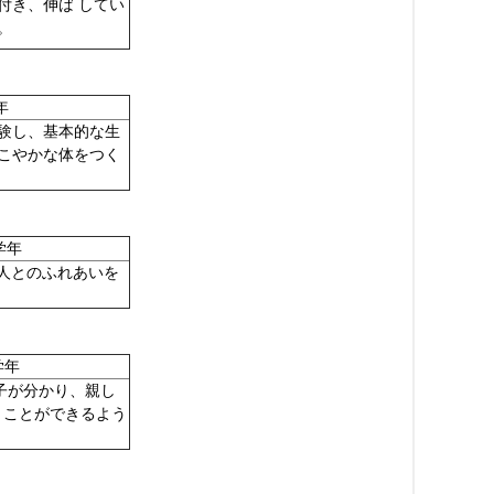
き、伸ば してい
します。
年
験し、基本的な生
こやかな体をつく
学年
人とのふれあいを
す。
学年
が分かり、親し
うことができるよう