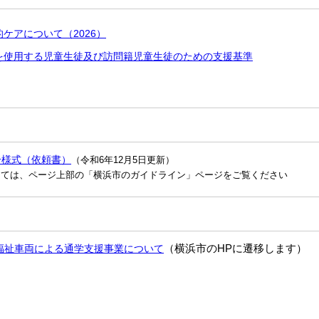
ケアについて（2026）
を使用する児童生徒及び訪問籍児童生徒のための支援基準
号様式（依頼書）
（令和6年12月5日
更新）
しては、ページ上部の「横浜市のガイドライン」ページをご覧ください
（横浜市のHPに遷移します）
福祉車両による通学支援事業について