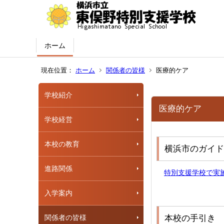
ホーム
現在位置：
ホーム
関係者の皆様
医療的ケア
学校紹介
医療的ケア
学校経営
本校の教育
横浜市のガイド
進路関係
特別支援学校で実
入学案内
関係者の皆様
本校の手引き