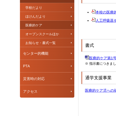
学校だより
本校の医療的
ほけんだより
人工呼吸器
医療的ケア
オープンスクールほか
お知らせ・書式一覧
書式
センター的機能
医療的ケア第1
※ 指示書につきま
PTA
通学支援事業
災害時の対応
医療的ケア児への
アクセス