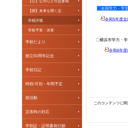
【公】公共心と社会参画
〇全国学力・学
【開】未来を開く志
令和5年度全国
学校評価
学校予算・決算
〇横浜市学力・学
学校だより
令和6年度横
創立50周年記念
学校日記
時程/月別・年間予定
部活動
このコンテンツに関
災害時の対応
学割証・証明書発行願