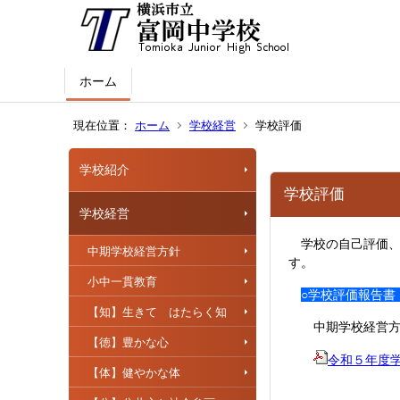
ホーム
現在位置：
ホーム
学校経営
学校評価
学校紹介
学校評価
学校経営
学校の自己評価、
中期学校経営方針
す。
小中一貫教育
○学校評価報告
【知】生きて はたらく知
中期学校経営方針
【徳】豊かな心
令和５年度学校評
【体】健やかな体