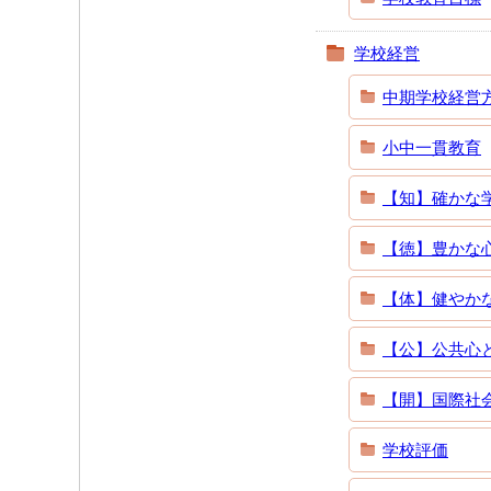
学校経営
中期学校経営
小中一貫教育
【知】確かな
【徳】豊かな
【体】健やか
【公】公共心
【開】国際社
学校評価