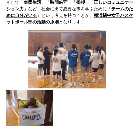
そして「
集団生活
」「
時間厳守
」「
挨拶
」「
正しいコミュニケー
ション力
」など、社会に出て必要な事を学ぶために「
チームのた
めに自分がいる
」という考えを持つことが、
横浜橘中女子バスケ
ットボール部の活動の
原則
となります。