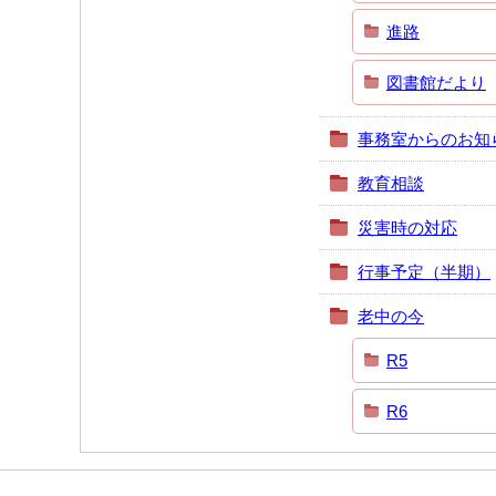
進路
図書館だより
事務室からのお知
教育相談
災害時の対応
行事予定（半期）
老中の今
R5
R6