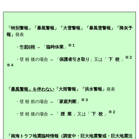
「特別警報」「暴風警報」「大雪警報」「暴風雪警報」「降灰予
報」
発表
※１
・
午前6時
→ 「
臨時休業
」
※２
・登 校 後の場合 → 「
保護者引き取り
」又は「
下 校
」
※４
「
暴風警報」を伴わない
「大雨警報」「洪水警報」
発表
※３
・登 校 前の場合 → 「
家庭判断
」
※２
・登 校 後の場合 → 「
授 業
」又は「
下 校
」
「南海トラフ地震臨時情報（調査中・巨大地震警戒・巨大地震注