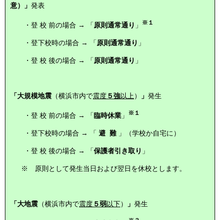
意）」
発表
※１
・登 校 前の場合 → 「
原則通常通り
」
・登下校時の場合 → 「
原則通常通り
」
・登 校 後の場合 → 「
原則通常通り
」
「大規模地震
（横浜市内で
震度
５強
以上
）
」
発生
※１
・登 校 前の場合 → 「
臨時休業
」
・登下校時の場合 → 「
避 難
」（学校か自宅に）
・登 校 後の場合 → 「
保護者引き取り
」
※ 原則として発生当日および翌日を休校とします。
「大地震
（横浜市内で
震度
５弱
以下
）
」
発生