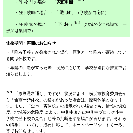
※３
・登 校 前の場合 → 「
家庭判断
」
・登下校時の場合 → 「
避 難
」（学校か自宅に）
※４
・登 校 後の場合 → 「
下 校
」
（地域の安全確認後、一
般又は集団で）
休校期間・再開のお知らせ
・「降灰予報」が発表された場合、原則として降灰が継続してい
る間は休校です。
・再開の目途が立った際、状況に応じて、学校が適切な措置でお
知らせします。
※１
「原則通常通り」ですが、状況により、横浜市教育委員会か
ら「全市一斉休校」の指示があった場合は、臨時休業となりま
す。また、「全市一斉休校」の指示がない場合でも、情報の切迫
度、地域等の危険度 により、中川中または中川中ブロック小中
学校で登下校の見合わせ等の判断をする場合があります。それら
の情報については、必要に応じて、ホームページや「すぐーる」
等でお知らせします。