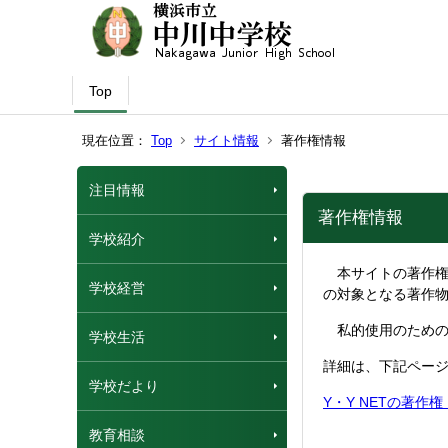
Top
現在位置：
Top
サイト情報
著作権情報
注目情報
著作権情報
学校紹介
本サイトの著作権
学校経営
の対象となる著作
私的使用のための
学校生活
詳細は、下記ペー
学校だより
Y・Y NETの著作
教育相談