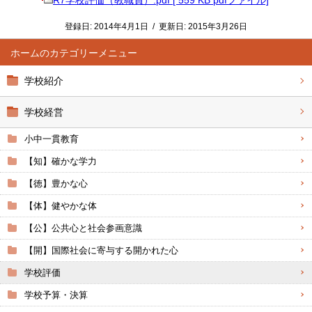
R7学校評価（教職員）.pdf [ 559 KB pdfファイル]
登録日:
2014年4月1日
/
更新日:
2015年3月26日
ホーム
学校紹介
学校経営
小中一貫教育
【知】確かな学力
【徳】豊かな心
【体】健やかな体
【公】公共心と社会参画意識
【開】国際社会に寄与する開かれた心
学校評価
学校予算・決算