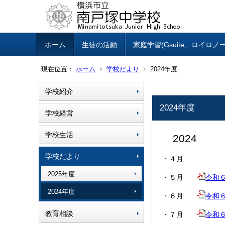
ホーム
生徒の活動
家庭学習(Gsuite、ロイロノ
現在位置：
ホーム
学校だより
2024年度
学校紹介
2024年度
学校経営
学校生活
2024
学校だより
・４月
2025年度
・５月
令和６
2024年度
・６月
令和６
教育相談
・７月
令和６