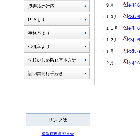
・９月
令和６
災害時の対応
・１０月
令和６
PTAより
・１１月
令和６
事務室より
・１２月
令和６
保健室より
・１月
令和６
学校いじめ防止基本方針
・２月
令和６
証明書発行手続き
リンク集
横浜市教育委員会