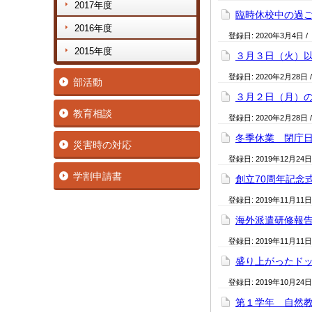
2017年度
臨時休校中の過
2016年度
登録日:
2020年3月4日
/
2015年度
３月３日（火）
登録日:
2020年2月28日
部活動
３月２日（月）
教育相談
登録日:
2020年2月28日
冬季休業 閉庁
災害時の対応
登録日:
2019年12月24日
学割申請書
創立70周年記念
登録日:
2019年11月11日
海外派遣研修報
登録日:
2019年11月11日
盛り上がったド
登録日:
2019年10月24日
第１学年 自然