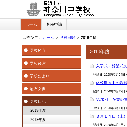
ホーム
各種申請
現在位置：
ホーム
学校日記
2019年度
学校紹介
2019年度
学校経営
入学式・始業式
登録日:
2020年3月24日
学校だより
休校期間中の課
配布文書
登録日:
2020年3月19日
第70回 卒業証
学校日記
登録日:
2020年3月11日
2019年度
３月１４日（土
2018年度
登録日:
2020年3月9日
/