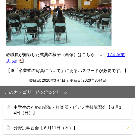
教職員が撮影した式典の様子（画像）はこちら →
17期卒業
式.pdf
【※「卒業式の写真について」にあるパスワードが必要です。】
登録日:
2020年3月4日
/
更新日:
2020年3月4日
このカテゴリー内の他のページ
中学生のための管弦・打楽器・ピアノ実技講習会【６月1
4日（日）】
分野別学習会【６月11日（木）】