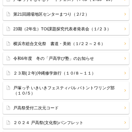
第21回踊場地区センターまつり（２/２）
23期（2年生）TOI課題探究代表者発表会（１/２３）
横浜市総合文化祭 書道・美術（１/２２～２６）
令和6年度 冬の「戸高学び塾」のお知らせ
２３期(２年)沖縄修学旅行（１０/８～１１）
戸塚っ子 いきいきフェスティバル バトントワリング部
（１０/５）
戸高祭受付二次元コード
２０２４ 戸高祭(文化祭)パンフレット