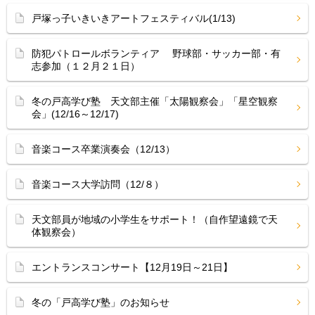
戸塚っ子いきいきアートフェスティバル(1/13)
防犯パトロールボランティア 野球部・サッカー部・有
志参加（１２月２１日）
冬の戸高学び塾 天文部主催「太陽観察会」「星空観察
会」(12/16～12/17)
音楽コース卒業演奏会（12/13）
音楽コース大学訪問（12/８）
天文部員が地域の小学生をサポート！（自作望遠鏡で天
体観察会）
エントランスコンサート【12月19日～21日】
冬の「戸高学び塾」のお知らせ