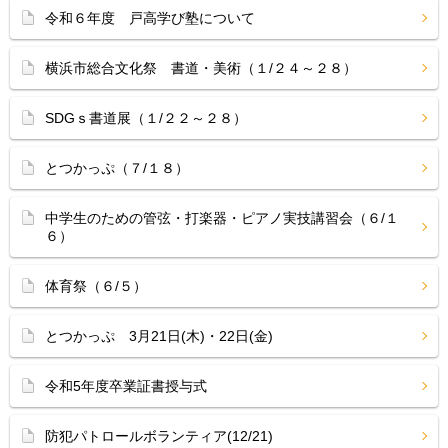
令和６年度 戸高学び塾について
横浜市総合文化祭 書道・美術（１/２４～２８）
SDGｓ書道展（１/２２～２８）
とつかっぷ（７/１８）
中学生のための管弦・打楽器・ピアノ実技講習会（６/１
６）
体育祭（６/５）
とつかっぷ 3月21日(木)・22日(金)
令和5年度卒業証書授与式
防犯パトロールボランティア(12/21)