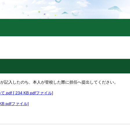
方が記入したのち、本人が登校した際に担任へ提出してください。
df [ 234 KB pdfファイル]
 KB pdfファイル]