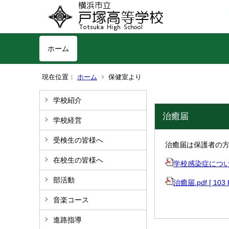
ホーム
現在位置：
ホーム
保健室より
学校紹介
治癒届
学校経営
受検生の皆様へ
治癒届は保護者の
在校生の皆様へ
学校感染症について.p
部活動
治癒届.pdf [ 103
音楽コース
進路指導