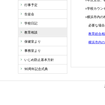
○年次主任、
行事予定
○学校カウン
生徒会
○横浜市内の
学校日記
必要な場合
教育相談
教育総合相
保健室より
横浜市内の
事務室より
いじめ防止基本方針
90周年記念式典