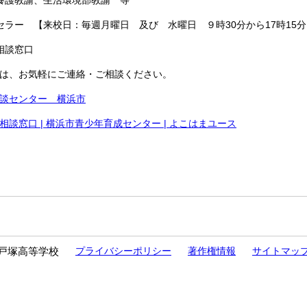
養護教諭、生活環境部教諭 等
セラー 【来校日：毎週月曜日 及び 水曜日 ９時30分から17時15分
相談窓口
は、お気軽にご連絡・ご相談ください。
談センター 横浜市
相談窓口 | 横浜市青少年育成センター | よこはまユース
戸塚高等学校
プライバシーポリシー
著作権情報
サイトマッ