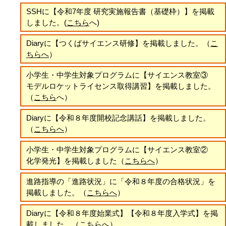
SSHに【
令和7年度 研究実施報告書（基礎枠）
】を掲載
しました。(
こちら
へ)
Diaryに
【
つくばサイエンス研修
】
を掲載しました。
（
こ
ちらへ
）
小学生・中学生対象プログラムに【サイエンス教室③
モデルロケットライセンス取得講習】を掲載しました。
（
こちら
へ）
Diaryに
【令和８年度開校記念講話
】
を掲載しました。
（
こちらへ
）
小学生・中学生対象プログラムに【サイエンス教室②
化学発光】を掲載しました（
こちらへ
）
進路指導の「進路状況」に「令和８年度の合格状況」を
掲載しました。（
こちらへ
）
Diaryに
【令和８年度始業式】
【令和８年度入学式
】
を掲
載しました。
（
こちらへ
）