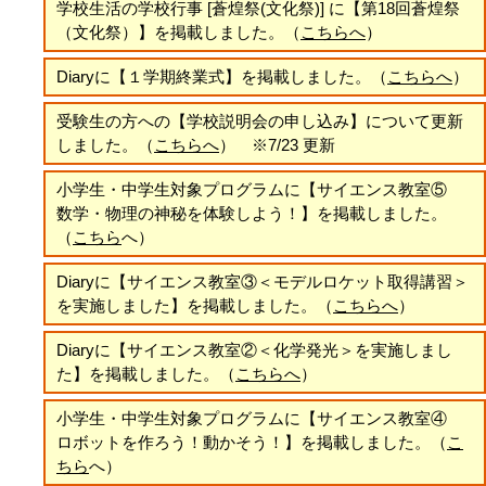
学校生活の学校行事 [蒼煌祭(文化祭)] に【第18回
蒼煌祭
（
文化祭）
】を掲載しました。（
こちらへ
）
Diaryに
【１学期終業式
】
を掲載しました。
（
こちらへ
）
受験生の方への【学校説明会の申し込み】について更新
しました。（
こちらへ
） ※7/23 更新
小学生・中学生対象プログラムに【サイエンス教室⑤
数学・物理の神秘を体験しよう！】を掲載しました。
（
こちら
へ）
Diaryに
【サイエンス教室③＜モデルロケット取得講習＞
を実施しました】を掲載しました。
（
こちらへ
）
Diaryに
【
サイエンス教室②＜化学発光＞を実施しまし
た
】
を掲載しました。
（
こちらへ
）
小学生・中学生対象プログラムに【
サイエンス教室④
ロボットを作ろう！動かそう！
】を掲載しました。（
こ
ちら
へ）