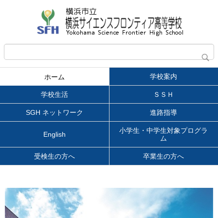
学校案内
ホーム
学校生活
ＳＳＨ
SGH ネットワーク
進路指導
小学生・中学生対象プログラ
English
ム
受検生の方へ
卒業生の方へ