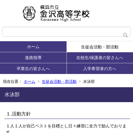
ホーム
生徒会活動・部活動
進路指導
在校生/保護者の皆さんへ
卒業生の皆さんへ
入学希望者の方へ
現在位置：
ホーム
生徒会活動・部活動
水泳部
水泳部
１.活動方針
１人１人が自己ベストを目標とし日々練習に全力で励んでおりま
す。