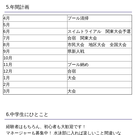
5.年間計画
4月
プール清掃
5月
6月
スイムトライアル 関東大会予選
7月
合宿 関東大会
8月
市民大会 地区大会 全国大会
9月
県新人戦
10月
11月
プール納め
12月
合宿
1月
大会
2月
3月
大会
6.中学生にひとこと
経験者はもちろん、初心者も大歓迎です！
マネージャーも募集中！ 水泳部に入れば楽しいこと間違いな