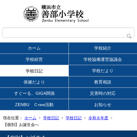
ホーム
学校紹介
学校経営
学校協働運営協議会
学校だより
学校日記
保健だより
教育相談
すぐーる、GIGA関係
災害時の対応
ZENBU Ｃrew活動
お知らせ
現在位置：
ホーム
学校日記
学校日記
令和８年度
【個別】お誕生会へ