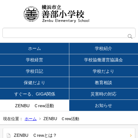
ホーム
学校紹介
学校経営
学校協働運営協議会
学校日記
学校だより
保健だより
教育相談
すぐーる、GIGA関係
災害時の対応
お知らせ
ZENBU Ｃrew活動
現在位置：
ホーム
ZENBU Ｃrew活動
ZENBU Ｃrewとは？