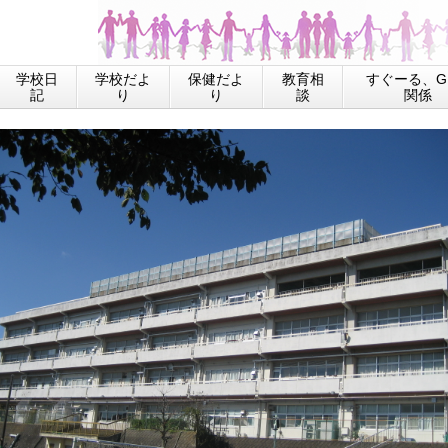
学校日
学校だよ
保健だよ
教育相
すぐーる、GI
記
り
り
談
関係