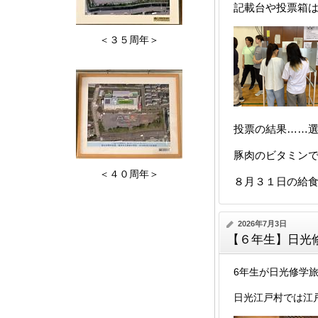
記載台や投票箱
＜３５周年＞
投票の結果……選
豚肉のビタミン
＜４０周年＞
８月３１日の給
2026年7月3日
【６年生】日光
6年生が日光修学
日光江戸村では江