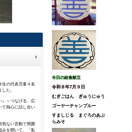
今日の給食献立
年生の代表児童４名
令和８年7月９
日
ました。
むぎごはん ぎゅうにゅう
い』～つなげる、広
ゴーヤーチャンプルー
いて熱心に話し合い
すましじる まぐろのあぶ
らみそ
何気ない言動で周囲
組みを聞いて、「私