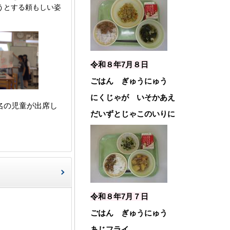
うとする頼もしい姿
令和８年7月８
日
ごはん ぎゅうにゅう
にくじゃが いそかあえ
名の児童が出席し
だいずとじゃこのいりに
令和８年7月７
日
ごはん ぎゅうにゅう
あじフライ