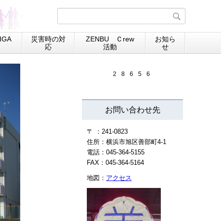
GA
災害時の対
ZENBU Ｃrew
お知ら
応
活動
せ
2
8
6
5
6
お問い合わせ先
〒 ：241-0823
住所：横浜市旭区善部町4-1
電話：045-364-5155
FAX：045-364-5164
地図：
アクセス