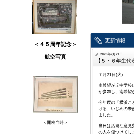
更新情報
＜４５周年記念＞
2026年7月21日
航空写真
【５・６年生代
７月21日(火)
南希望が丘中学校
が参加し、南希望
今年度の「横浜こ
げる、いじめの未
ました。
＜開校当時＞
当日は活発な意見
の人を傷つけてし