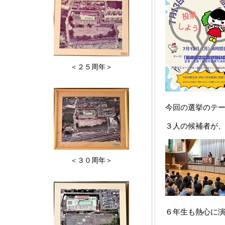
＜２５周年＞
今回の選挙のテ
３人の候補者が
＜３０周年＞
６年生も熱心に