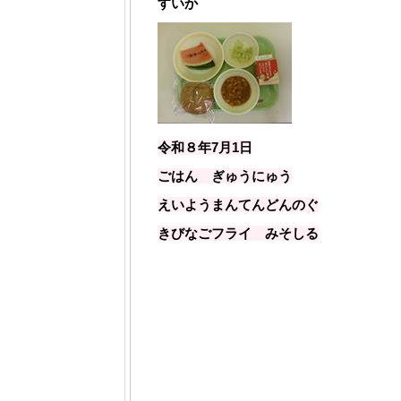
すいか
令和８年7月1
日
ごはん ぎゅうにゅう
えいようまんてんどんのぐ
きびなごフライ みそしる