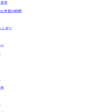
科見学
的な学習の時間
レンダー
会へ
語
検
工作
会