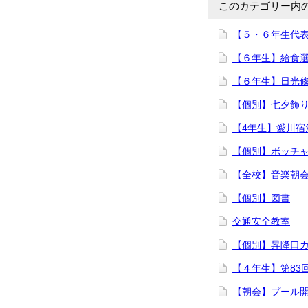
このカテゴリー内
【５・６年生代
【６年生】給食
【６年生】日光
【個別】七夕飾
【4年生】愛川宿
【個別】ボッチ
【全校】音楽朝
【個別】図書
交通安全教室
【個別】昇降口
【４年生】第83回
【朝会】プール