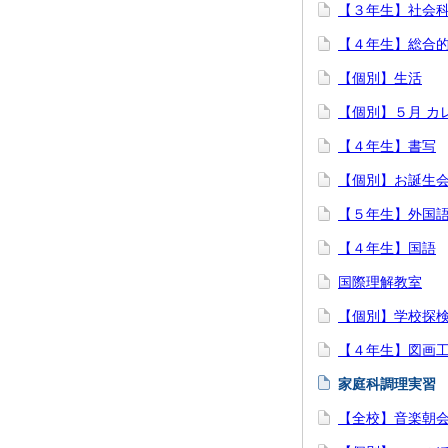
【３年生】社会
【４年生】総合
【個別】生活
【個別】５月 カ
【４年生】書写
【個別】お誕生
【５年生】外国
【４年生】国語
国際理解教室
【個別】学校探
【４年生】図画
家庭科調理実習
【全校】音楽朝