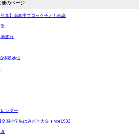
の他のページ
表児童】南希中ブロック子ども会議
選挙
修学旅行
り
泊体験学習
ャ
会
カレンダー
全国小学生はみがき大会 since1932
開き