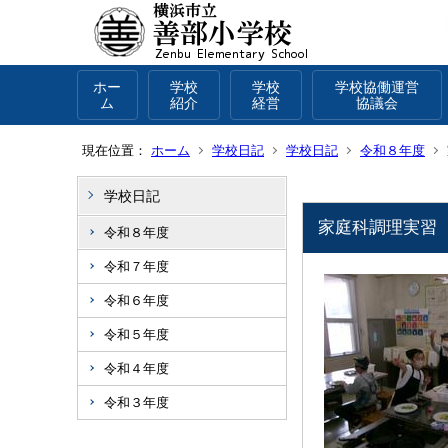
ホー
学校
学校
学校協働運営
ム
紹介
経営
協議会
現在位置：
ホーム
学校日記
学校日記
令和８年度
学校日記
家庭科調理実習
令和８年度
令和７年度
令和６年度
令和５年度
令和４年度
令和３年度