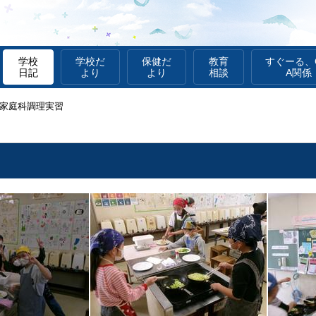
学校
学校だ
保健だ
教育
すぐーる、G
日記
より
より
相談
A関係
家庭科調理実習