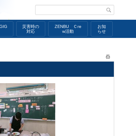
IG
災害時の
ZENBU Ｃre
お知
対応
w活動
らせ