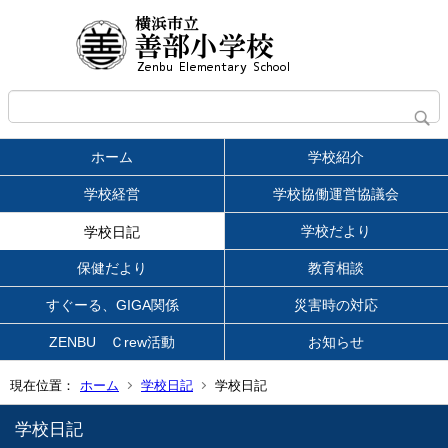
ホーム
学校紹介
学校経営
学校協働運営協議会
学校だより
学校日記
保健だより
教育相談
すぐーる、GIGA関係
災害時の対応
ZENBU Ｃrew活動
お知らせ
現在位置：
ホーム
学校日記
学校日記
学校日記