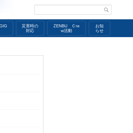
IG
災害時の
ZENBU Ｃre
お知
対応
w活動
らせ