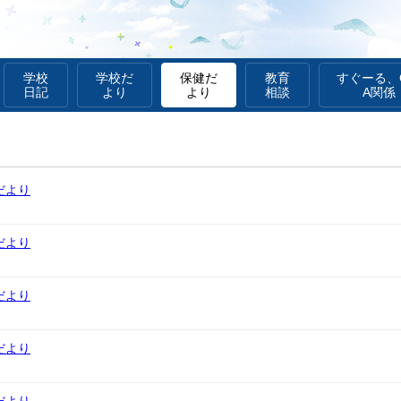
学校
学校だ
保健だ
教育
すぐーる、G
日記
より
より
相談
A関係
だより
だより
だより
だより