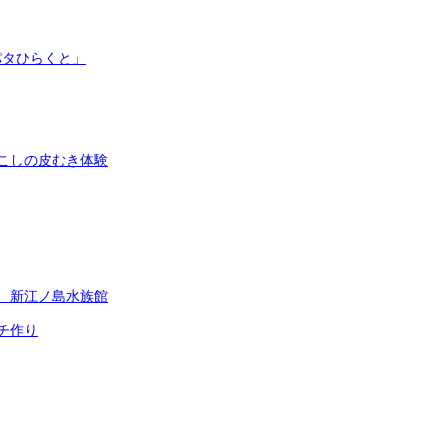
パタひらくと」
こしの皮むき体験
 新江ノ島水族館
チ作り