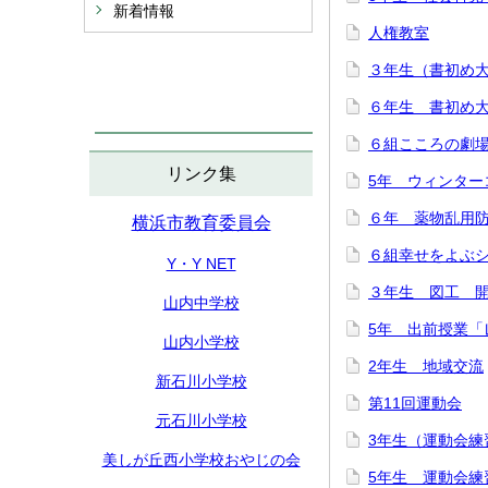
新着情報
人権教室
３年生（書初め
６年生 書初め
６組こころの劇
リンク集
5年 ウィンター
６年 薬物乱用
横浜市教育委員会
６組幸せをよぶ
Y・Y NET
３年生 図工 
山内中学校
5年 出前授業「
山内小学校
2年生 地域交流
新石川小学校
第11回運動会
元石川小学校
3年生（運動会練
美しが丘西小学校おやじの会
5年生 運動会練