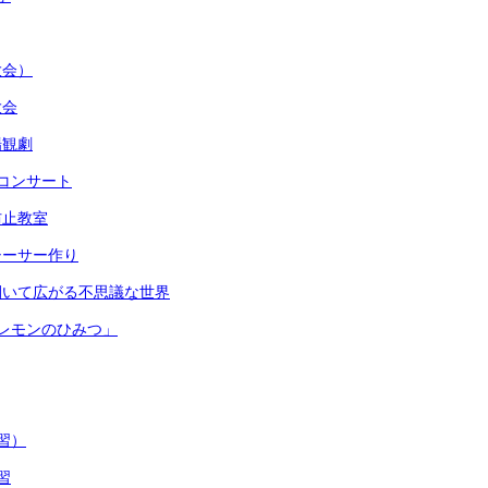
大会）
大会
場観劇
コンサート
防止教室
シーサー作り
開いて広がる不思議な世界
レモンのひみつ」
習）
習