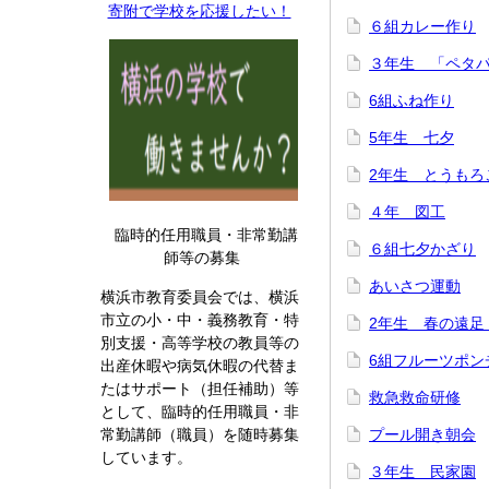
寄附で学校を応援したい！
６組カレー作り
３年生 「ペタ
6組ふね作り
5年生 七夕
2年生 とうもろ
４年 図工
臨時的任用職員・非常勤講
６組七夕かざり
師等の募集
あいさつ運動
横浜市教育委員会では、横浜
市立の小・中・義務教育・特
2年生 春の遠足
別支援・高等学校の教員等の
6組フルーツポン
出産休暇や病気休暇の代替ま
たはサポート（担任補助）等
救急救命研修
として、臨時的任用職員・非
常勤講師（職員）を随時募集
プール開き朝会
しています。
３年生 民家園