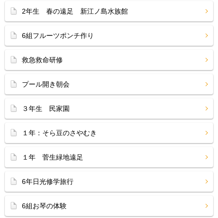
2年生 春の遠足 新江ノ島水族館
6組フルーツポンチ作り
救急救命研修
プール開き朝会
３年生 民家園
１年：そら豆のさやむき
１年 菅生緑地遠足
6年日光修学旅行
6組お琴の体験