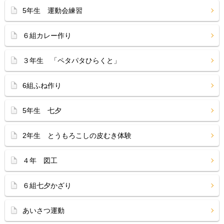
5年生 運動会練習
６組カレー作り
３年生 「ペタパタひらくと」
6組ふね作り
5年生 七夕
2年生 とうもろこしの皮むき体験
４年 図工
６組七夕かざり
あいさつ運動