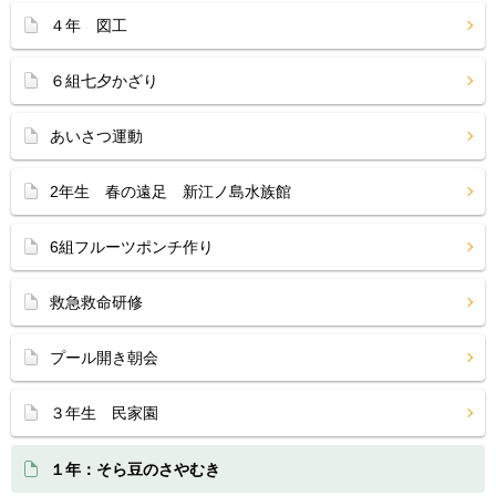
４年 図工
６組七夕かざり
あいさつ運動
2年生 春の遠足 新江ノ島水族館
6組フルーツポンチ作り
救急救命研修
プール開き朝会
３年生 民家園
１年：そら豆のさやむき