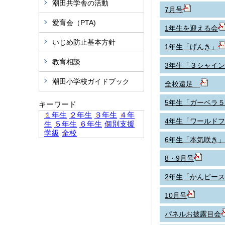
潮田共学舎の活動
7月号
愛育会（PTA)
1年生を迎える会
いじめ防止基本方針
1年生「げんき」
教育相談
3年生「３シャイ
潮田小学校ガイドブック
全校遠足
5年生「ガーベラ
キーワード
１年生
２年生
３年生
４年
4年生「ワールド
生
５年生
６年生
個別支援
学級
全校
6年生「本気咲き」
8・9月号
2年生「かんピー
10月号
パネルお披露目会