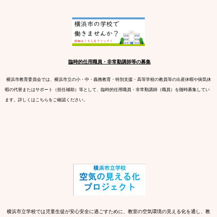
臨時的任用職員・非常勤講師等の募集
横浜市教育委員会では、横浜市立の小・中・義務教育・特別支援・高等学校の教員等の出産休暇や病気休
暇の代替またはサポート（担任補助）等として、臨時的任用職員・非常勤講師（職員）を随時募集してい
ます。詳しくはこちらをご確認ください。
横浜市立学校では児童生徒が安心安全に過ごすために、教室の空気環境の見える化を通し、教