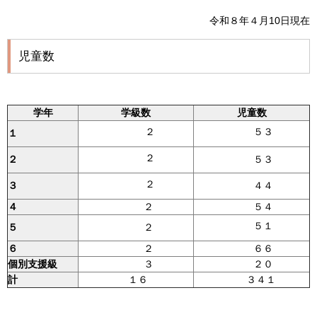
令和８年４月10日現在
児童数
学年
学級数
児童数
２
５３
１
２
２
５３
２
３
４４
４
２
５４
５１
５
２
６
２
６６
個別支援級
３
２０
計
１６
３４１