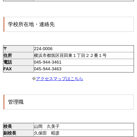
学校所在地・連絡先
〒
224‐0006
住所
横浜市都筑区荏田東１丁目２２番１号
電話
045-944‐3461
FAX
045-944‐3463
※
アクセスマップはこちら
管理職
校長
山岡 久美子
副校長
久保田 昭彦