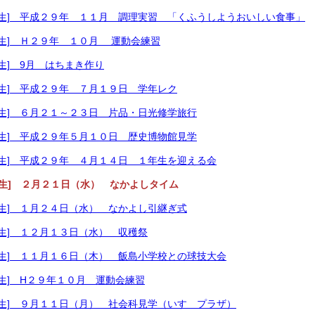
６年生] 平成２９年 １１月 調理実習 「くふうしようおいしい食事」
６年生] Ｈ２９年 １０月 運動会練習
年生] 9月 はちまき作り
６年生] 平成２９年 ７月１９日 学年レク
６年生] ６月２１～２３日 片品・日光修学旅行
６年生] 平成２９年５月１０日 歴史博物館見学
６年生] 平成２９年 ４月１４日 １年生を迎える会
５年生] ２月２１日（水） なかよしタイム
５年生] １月２４日（水） なかよし引継ぎ式
５年生] １２月１３日（水） 収穫祭
５年生] １１月１６日（木） 飯島小学校との球技大会
年生] H２９年１０月 運動会練習
５年生] ９月１１日（月） 社会科見学（いすゞプラザ）