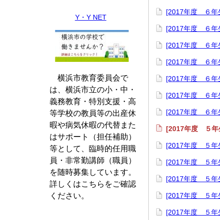
[2017年度 
Y・Y NET
[2017年度 
[2017年度 ６
[2017年度 
横浜市教育委員会で
[2017年度 
は、横浜市立の小・中・
[2017年度 
義務教育・特別支援・高
[2017年度 
等学校の教員等の出産休
暇や病気休暇の代替また
[2017年度 
はサポート（担任補助）
[2017年度 
等として、臨時的任用職
員・非常勤講師（職員）
[2017年度 
を随時募集しています。
[2017年度 
詳しくはこちらをご確認
ください。
[2017年度 ５
[2017年度 