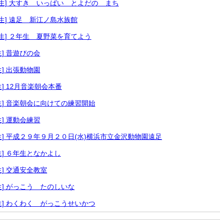
年生] 大すき いっぱい とよだの まち
年生] 遠足 新江ノ島水族館
年生] ２年生 夏野菜を育てよう
生] 昔遊びの会
生] 出張動物園
生] 12月音楽朝会本番
年生] 音楽朝会に向けての練習開始
生] 運動会練習
年生] 平成２９年９月２０日(水)横浜市立金沢動物園遠足
年生] ６年生となかよし
生] 交通安全教室
年生] がっこう たのしいな
年生] わくわく がっこうせいかつ