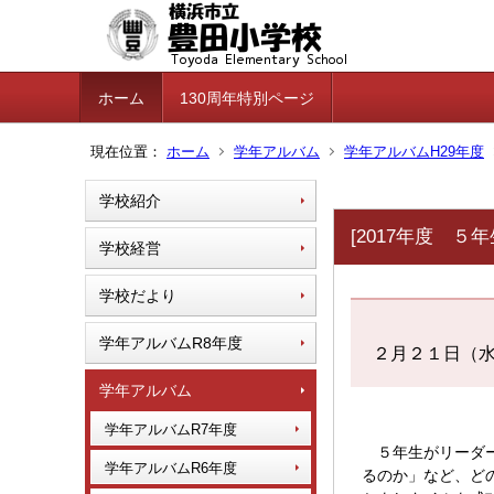
ホーム
130周年特別ページ
現在位置：
ホーム
学年アルバム
学年アルバムH29年度
学校紹介
[2017年度 
学校経営
学校だより
学年アルバムR8年度
２月２１日（
学年アルバム
学年アルバムR7年度
５年生がリーダー
学年アルバムR6年度
るのか」など、ど