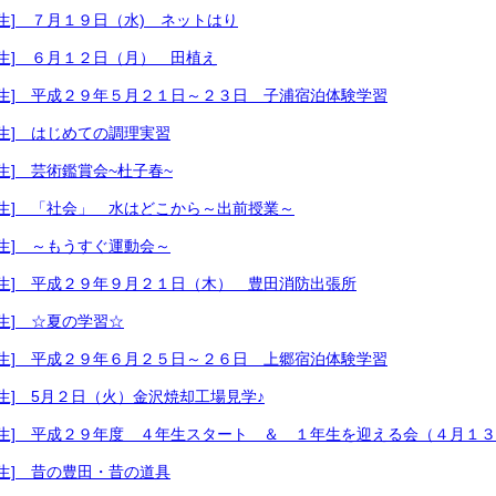
年生] ７月１９日（水) ネットはり
５年生] ６月１２日（月） 田植え
５年生] 平成２９年５月２１日～２３日 子浦宿泊体験学習
年生] はじめての調理実習
年生] 芸術鑑賞会~杜子春~
４年生] 「社会」 水はどこから～出前授業～
年生] ～もうすぐ運動会～
４年生] 平成２９年９月２１日（木） 豊田消防出張所
年生] ☆夏の学習☆
４年生] 平成２９年６月２５日～２６日 上郷宿泊体験学習
年生] 5月２日（火）金沢焼却工場見学♪
４年生] 平成２９年度 ４年生スタート ＆ １年生を迎える会（４月１
年生] 昔の豊田・昔の道具