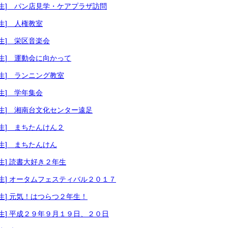
３年生] パン店見学・ケアプラザ訪問
年生] 人権教室
年生] 栄区音楽会
年生] 運動会に向かって
年生] ランニング教室
年生] 学年集会
年生] 湘南台文化センター遠足
年生] まちたんけん２
年生] まちたんけん
年生] 読書大好き２年生
年生] オータムフェスティバル２０１７
年生] 元気！はつらつ２年生！
年生] 平成２９年９月１９日、２０日