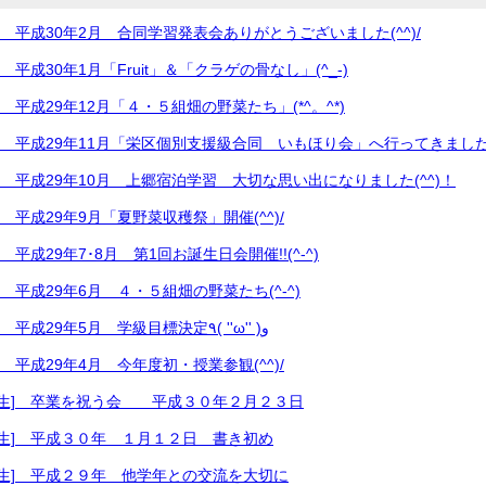
別] 平成30年2月 合同学習発表会ありがとうございました(^^)/
] 平成30年1月「Fruit」＆「クラゲの骨なし」(^_-)
] 平成29年12月「４・５組畑の野菜たち」(*^。^*)
別] 平成29年11月「栄区個別支援級合同 いもほり会」へ行ってきました(^
別] 平成29年10月 上郷宿泊学習 大切な思い出になりました(^^)！
] 平成29年9月「夏野菜収穫祭」開催(^^)/
] 平成29年7･8月 第1回お誕生日会開催!!(^-^)
別] 平成29年6月 ４・５組畑の野菜たち(^-^)
[2017年度 個別] 平成29年5月 学級目標決定٩( ''ω'' )و
] 平成29年4月 今年度初・授業参観(^^)/
６年生] 卒業を祝う会 平成３０年２月２３日
６年生] 平成３０年 １月１２日 書き初め
６年生] 平成２９年 他学年との交流を大切に