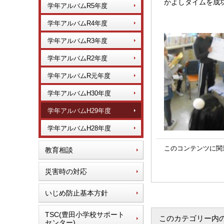
かよしタイムを成
学年アルバムR5年度
学年アルバムR4年度
学年アルバムR3年度
学年アルバムR2年度
学年アルバムR元年度
学年アルバムH30年度
学年アルバムH29年度
学年アルバムH28年度
このコンテンツに関
教育相談
災害時の対応
いじめ防止基本方針
TSC(豊田小学校サポート
このカテゴリー内
センター)