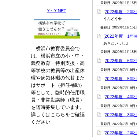
登録日:
2022年11月15日
Y・Y NET
[2022年度 2年
うんどう会
登録日:
2022年11月15日
[2022年度 1年
あきといっしょ
横浜市教育委員会で
登録日:
2022年11月15日
は、横浜市立の小・中・
[2022年度 6年
義務教育・特別支援・高
等学校の教員等の出産休
登録日:
2022年7月19日
暇や病気休暇の代替また
[2022年度 5年
はサポート（担任補助）
登録日:
2022年7月19日
等として、臨時的任用職
[2022年度 4年
員・非常勤講師（職員）
登録日:
2022年7月19日
を随時募集しています。
詳しくはこちらをご確認
[2022年度 3年
ください。
登録日:
2022年7月19日
[2022年度 2年