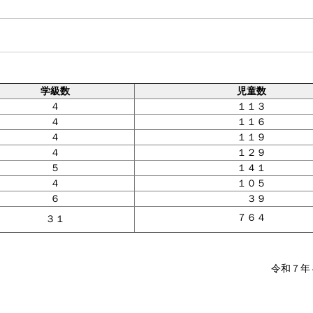
学級数
児童数
４
１１３
４
１１６
４
１１９
４
１２９
５
１４１
４
１０５
６
３９
７６４
３１
令和７年