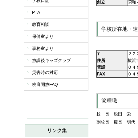
学校日記
創立
昭和
PTA
教育相談
学校所在地・連
保健室より
事務室より
〒
２２
放課後キッズクラブ
住所
横浜
電話
０４
災害時の対応
FAX
０４
校庭開放FAQ
管理職
校 長 税田 栄一
副校長 慶長 明代
リンク集