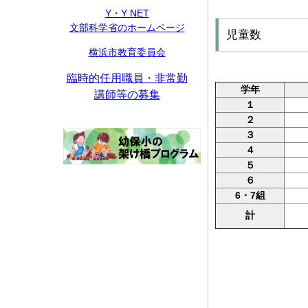
Y・Y NET
文部科学省のホームページ
児童数
横浜市教育委員会
臨時的任用職員・非常勤
学年
講師等の募集
１
２
３
４
５
６
6・7組
計